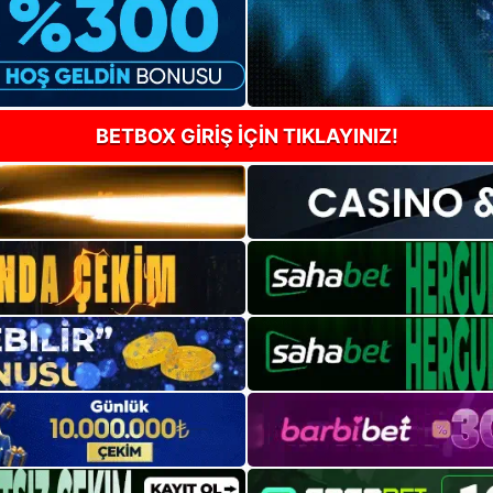
BETBOX GİRİŞ İÇİN TIKLAYINIZ!