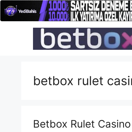
İçeriğe
atla
betbox rulet cas
Betbox Rulet Casino