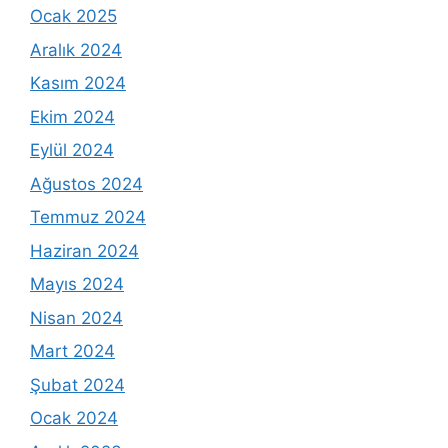
Ocak 2025
Aralık 2024
Kasım 2024
Ekim 2024
Eylül 2024
Ağustos 2024
Temmuz 2024
Haziran 2024
Mayıs 2024
Nisan 2024
Mart 2024
Şubat 2024
Ocak 2024