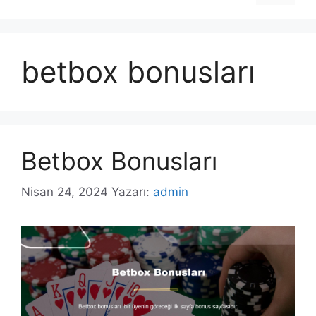
betbox bonusları
Betbox Bonusları
Nisan 24, 2024
Yazarı:
admin