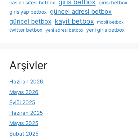
giris betbox
casino sitesi betbox
girisi betbox
güncel adresi betbox
giris yap betbox
kayit betbox
güncel betbox
mobil betbox
twitter betbox
yeni giris betbox
yeni adresi betbox
Arşivler
Haziran 2026
Mayıs 2026
Eylül 2025
Haziran 2025
Mayıs 2025
Şubat 2025