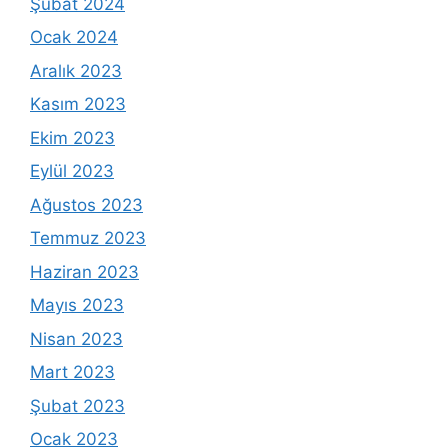
Şubat 2024
Ocak 2024
Aralık 2023
Kasım 2023
Ekim 2023
Eylül 2023
Ağustos 2023
Temmuz 2023
Haziran 2023
Mayıs 2023
Nisan 2023
Mart 2023
Şubat 2023
Ocak 2023