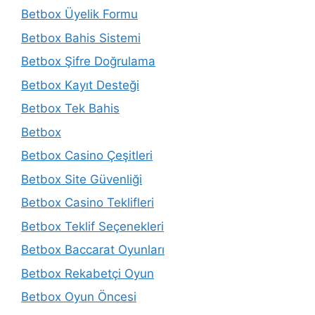
Betbox Üyelik Formu
Betbox Bahis Sistemi
Betbox Şifre Doğrulama
Betbox Kayıt Desteği
Betbox Tek Bahis
Betbox
Betbox Casino Çeşitleri
Betbox Site Güvenliği
Betbox Casino Teklifleri
Betbox Teklif Seçenekleri
Betbox Baccarat Oyunları
Betbox Rekabetçi Oyun
Betbox Oyun Öncesi