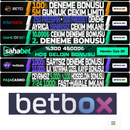
İçeriğe
atla
Menü