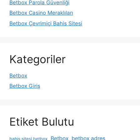
Betbox Parola Güvenliği
Betbox Casino Meraklıları
Betbox Çevrimiçi Bahis Sitesi
Kategoriler
Betbox
Betbox Giriş
Etiket Bulutu
Betbox
betbox adres
bahis sitesi betbox