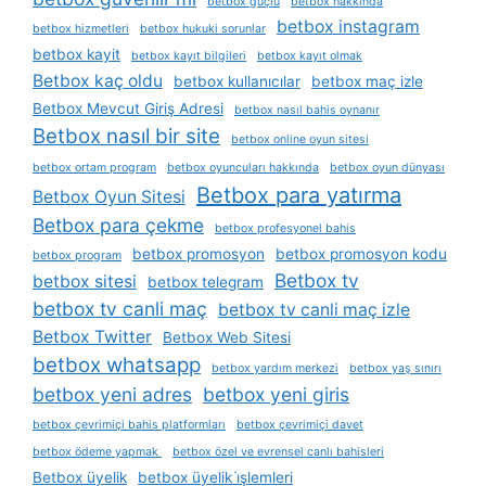
betbox güçlü
betbox hakkında
betbox instagram
betbox hizmetleri
betbox hukuki sorunlar
betbox kayit
betbox kayıt bilgileri
betbox kayıt olmak
Betbox kaç oldu
betbox kullanıcılar
betbox maç izle
Betbox Mevcut Giriş Adresi
betbox nasıl bahis oynanır
Betbox nasıl bir site
betbox online oyun sitesi
betbox ortam program
betbox oyuncuları hakkında
betbox oyun dünyası
Betbox para yatırma
Betbox Oyun Sitesi
Betbox para çekme
betbox profesyonel bahis
betbox promosyon
betbox promosyon kodu
betbox program
Betbox tv
betbox sitesi
betbox telegram
betbox tv canli maç
betbox tv canli maç izle
Betbox Twitter
Betbox Web Sitesi
betbox whatsapp
betbox yardım merkezi
betbox yaş sınırı
betbox yeni adres
betbox yeni giris
betbox çevrimiçi bahis platformları
betbox çevrimiçi davet
betbox ödeme yapmak
betbox özel ve evrensel canlı bahisleri
Betbox üyelik
betbox üyelik i̇şlemleri