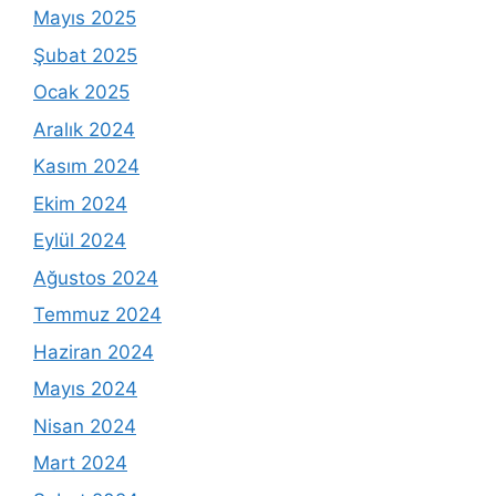
Mayıs 2025
Şubat 2025
Ocak 2025
Aralık 2024
Kasım 2024
Ekim 2024
Eylül 2024
Ağustos 2024
Temmuz 2024
Haziran 2024
Mayıs 2024
Nisan 2024
Mart 2024