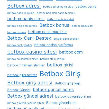
Betbox adresi
betbox bahis
betbox adresine ne oldu
betbox bahis kuralları
betbox bahisleri bahis tesisleri
betbox bahis sitesi
betbox bahis tesisleri
Betbox bonus
betbox belgeleri gerekli
betbox bonusları
betbox canli maç izle
betbox bonusu
Betbox Canlı Destek
betbox canlı oyunları
betbox casino platformu
betbox canlı yardım
betbox casino sitesi
betbox com
betbox en kaliteli hizmet
betbox etkili çözüm
betbox girisi
betbox finansal işlemler
Betbox Giriş
betbox giris twitter
Betbox giriş adresi
Betbox giriş yap
betbox güncel adres
Betbox Güncel
Betbox güncel adresi
betbox güvenilebilir mi
Betbox güvenilir mi
betbox güvenilir casino sitesi
betbox güvenlir mi