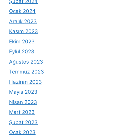
Şubat 2024
Ocak 2024
Aralık 2023
Kasım 2023
Ekim 2023
Eylül 2023
Ağustos 2023
Temmuz 2023
Haziran 2023
Mayıs 2023
Nisan 2023
Mart 2023
Şubat 2023
Ocak 2023