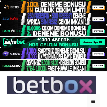
İçeriğe
atla
Menü