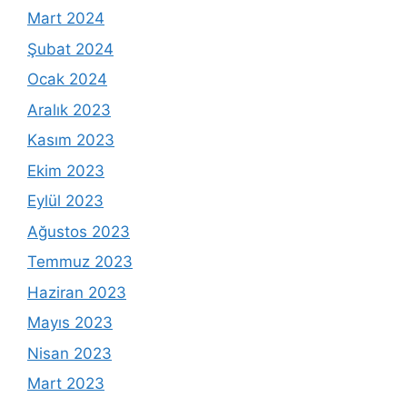
Mart 2024
Şubat 2024
Ocak 2024
Aralık 2023
Kasım 2023
Ekim 2023
Eylül 2023
Ağustos 2023
Temmuz 2023
Haziran 2023
Mayıs 2023
Nisan 2023
Mart 2023