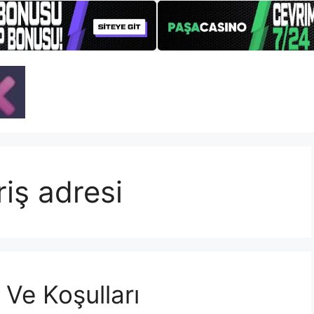
iş adresi
Ve Koşulları