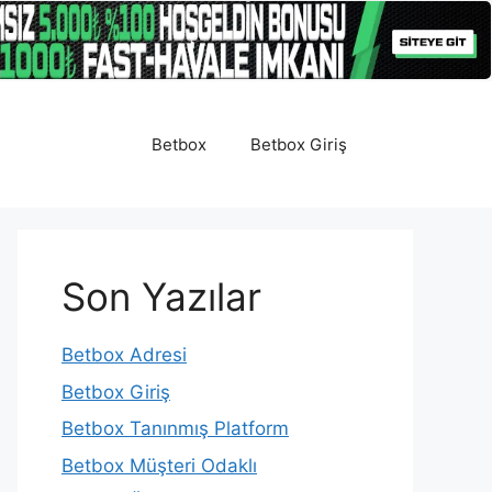
Betbox
Betbox Giriş
Son Yazılar
Betbox Adresi
Betbox Giriş
Betbox Tanınmış Platform
Betbox Müşteri Odaklı