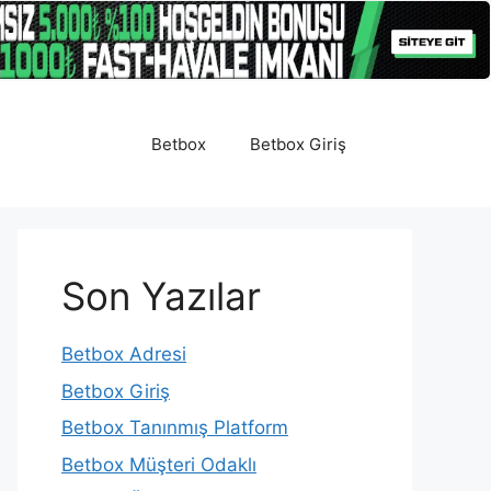
Betbox
Betbox Giriş
Son Yazılar
Betbox Adresi
Betbox Giriş
Betbox Tanınmış Platform
Betbox Müşteri Odaklı