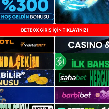
BETBOX GİRİŞ İÇİN TIKLAYINIZ!