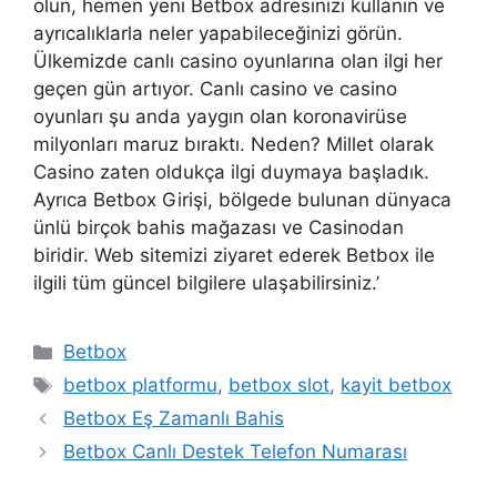
olun, hemen yeni Betbox adresinizi kullanın ve
ayrıcalıklarla neler yapabileceğinizi görün.
Ülkemizde canlı casino oyunlarına olan ilgi her
geçen gün artıyor. Canlı casino ve casino
oyunları şu anda yaygın olan koronavirüse
milyonları maruz bıraktı. Neden? Millet olarak
Casino zaten oldukça ilgi duymaya başladık.
Ayrıca Betbox Girişi, bölgede bulunan dünyaca
ünlü birçok bahis mağazası ve Casinodan
biridir. Web sitemizi ziyaret ederek Betbox ile
ilgili tüm güncel bilgilere ulaşabilirsiniz.’
Kategoriler
Betbox
Etiketler
betbox platformu
,
betbox slot
,
kayit betbox
Yazı
Betbox Eş Zamanlı Bahis
dolaşımı
Betbox Canlı Destek Telefon Numarası