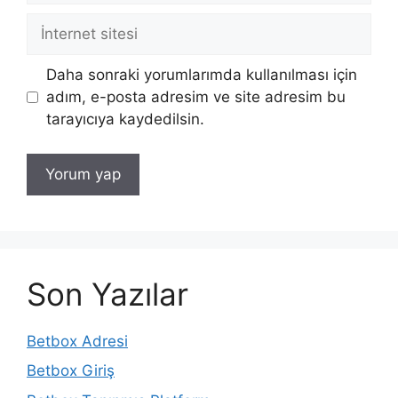
İnternet
sitesi
Daha sonraki yorumlarımda kullanılması için
adım, e-posta adresim ve site adresim bu
tarayıcıya kaydedilsin.
Son Yazılar
Betbox Adresi
Betbox Giriş