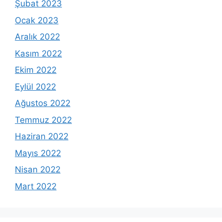
Şubat 2023
Ocak 2023
Aralık 2022
Kasım 2022
Ekim 2022
Eylül 2022
Ağustos 2022
Temmuz 2022
Haziran 2022
Mayıs 2022
Nisan 2022
Mart 2022