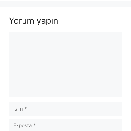
Yorum yapın
Yorum
İsim
E-
posta