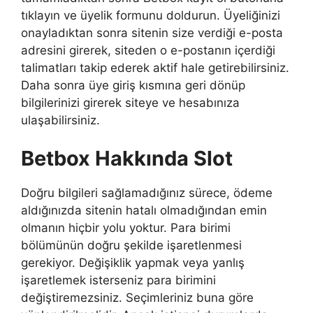
tıklayın ve üyelik formunu doldurun. Üyeliğinizi
onayladıktan sonra sitenin size verdiği e-posta
adresini girerek, siteden o e-postanın içerdiği
talimatları takip ederek aktif hale getirebilirsiniz.
Daha sonra üye giriş kısmına geri dönüp
bilgilerinizi girerek siteye ve hesabınıza
ulaşabilirsiniz.
Betbox Hakkında Slot
Doğru bilgileri sağlamadığınız sürece, ödeme
aldığınızda sitenin hatalı olmadığından emin
olmanın hiçbir yolu yoktur. Para birimi
bölümünün doğru şekilde işaretlenmesi
gerekiyor. Değişiklik yapmak veya yanlış
işaretlemek isterseniz para birimini
değiştiremezsiniz. Seçimleriniz buna göre