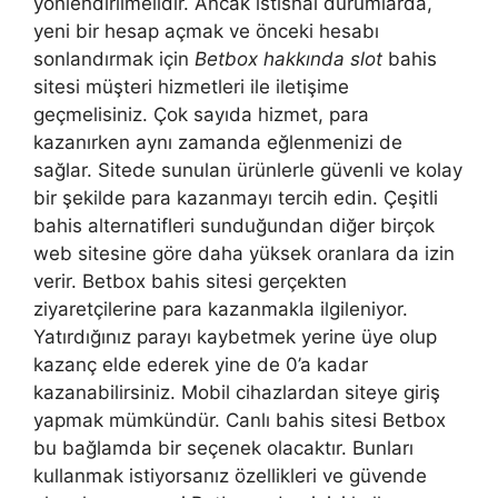
yönlendirilmelidir. Ancak istisnai durumlarda,
yeni bir hesap açmak ve önceki hesabı
sonlandırmak için
Betbox hakkında slot
bahis
sitesi müşteri hizmetleri ile iletişime
geçmelisiniz. Çok sayıda hizmet, para
kazanırken aynı zamanda eğlenmenizi de
sağlar. Sitede sunulan ürünlerle güvenli ve kolay
bir şekilde para kazanmayı tercih edin. Çeşitli
bahis alternatifleri sunduğundan diğer birçok
web sitesine göre daha yüksek oranlara da izin
verir. Betbox bahis sitesi gerçekten
ziyaretçilerine para kazanmakla ilgileniyor.
Yatırdığınız parayı kaybetmek yerine üye olup
kazanç elde ederek yine de 0’a kadar
kazanabilirsiniz. Mobil cihazlardan siteye giriş
yapmak mümkündür. Canlı bahis sitesi Betbox
bu bağlamda bir seçenek olacaktır. Bunları
kullanmak istiyorsanız özellikleri ve güvende