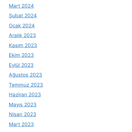
Mart 2024
Şubat 2024
Ocak 2024
Aralık 2023
Kasım 2023
Ekim 2023
Eylül 2023
Ağustos 2023
Temmuz 2023
Haziran 2023
Mayıs 2023
Nisan 2023
Mart 2023