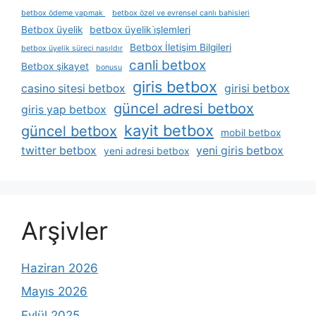
betbox ödeme yapmak
betbox özel ve evrensel canlı bahisleri
Betbox üyelik
betbox üyelik i̇şlemleri
Betbox İletişim Bilgileri
betbox üyelik süreci nasıldır
canli betbox
Betbox şikayet
bonusu
giris betbox
casino sitesi betbox
girisi betbox
güncel adresi betbox
giris yap betbox
kayit betbox
güncel betbox
mobil betbox
twitter betbox
yeni giris betbox
yeni adresi betbox
Arşivler
Haziran 2026
Mayıs 2026
Eylül 2025