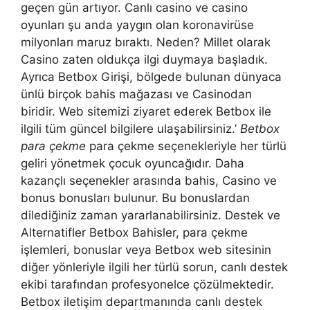
geçen gün artıyor. Canlı casino ve casino
oyunları şu anda yaygın olan koronavirüse
milyonları maruz bıraktı. Neden? Millet olarak
Casino zaten oldukça ilgi duymaya başladık.
Ayrıca Betbox Girişi, bölgede bulunan dünyaca
ünlü birçok bahis mağazası ve Casinodan
biridir. Web sitemizi ziyaret ederek Betbox ile
ilgili tüm güncel bilgilere ulaşabilirsiniz.’
Betbox
para çekme
para çekme seçenekleriyle her türlü
geliri yönetmek çocuk oyuncağıdır. Daha
kazançlı seçenekler arasında bahis, Casino ve
bonus bonusları bulunur. Bu bonuslardan
dilediğiniz zaman yararlanabilirsiniz. Destek ve
Alternatifler Betbox Bahisler, para çekme
işlemleri, bonuslar veya Betbox web sitesinin
diğer yönleriyle ilgili her türlü sorun, canlı destek
ekibi tarafından profesyonelce çözülmektedir.
Betbox iletişim departmanında canlı destek