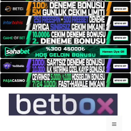
İçeriğe
atla
Menü