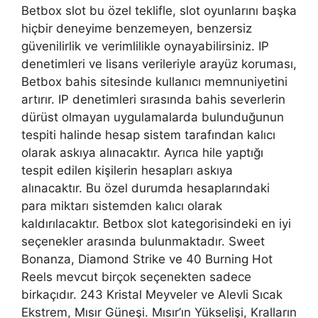
Betbox slot bu özel teklifle, slot oyunlarını başka
hiçbir deneyime benzemeyen, benzersiz
güvenilirlik ve verimlilikle oynayabilirsiniz. IP
denetimleri ve lisans verileriyle arayüz koruması,
Betbox bahis sitesinde kullanıcı memnuniyetini
artırır. IP denetimleri sırasında bahis severlerin
dürüst olmayan uygulamalarda bulunduğunun
tespiti halinde hesap sistem tarafından kalıcı
olarak askıya alınacaktır. Ayrıca hile yaptığı
tespit edilen kişilerin hesapları askıya
alınacaktır. Bu özel durumda hesaplarındaki
para miktarı sistemden kalıcı olarak
kaldırılacaktır. Betbox slot kategorisindeki en iyi
seçenekler arasında bulunmaktadır. Sweet
Bonanza, Diamond Strike ve 40 Burning Hot
Reels mevcut birçok seçenekten sadece
birkaçıdır. 243 Kristal Meyveler ve Alevli Sıcak
Ekstrem, Mısır Güneşi. Mısır’ın Yükselişi, Kralların