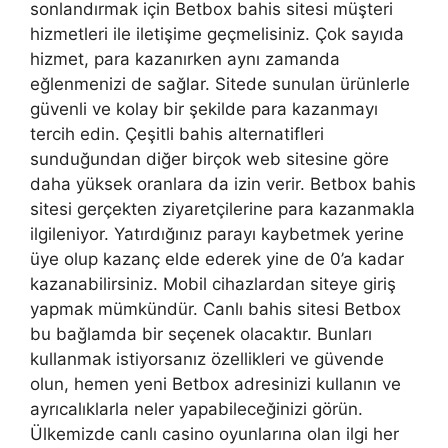
sonlandırmak için Betbox bahis sitesi müşteri
hizmetleri ile iletişime geçmelisiniz. Çok sayıda
hizmet, para kazanırken aynı zamanda
eğlenmenizi de sağlar. Sitede sunulan ürünlerle
güvenli ve kolay bir şekilde para kazanmayı
tercih edin. Çeşitli bahis alternatifleri
sunduğundan diğer birçok web sitesine göre
daha yüksek oranlara da izin verir. Betbox bahis
sitesi gerçekten ziyaretçilerine para kazanmakla
ilgileniyor. Yatırdığınız parayı kaybetmek yerine
üye olup kazanç elde ederek yine de 0’a kadar
kazanabilirsiniz. Mobil cihazlardan siteye giriş
yapmak mümkündür. Canlı bahis sitesi Betbox
bu bağlamda bir seçenek olacaktır. Bunları
kullanmak istiyorsanız özellikleri ve güvende
olun, hemen yeni Betbox adresinizi kullanın ve
ayrıcalıklarla neler yapabileceğinizi görün.
Ülkemizde canlı casino oyunlarına olan ilgi her