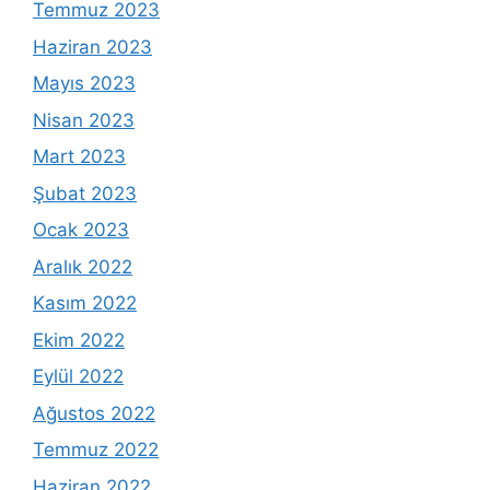
Temmuz 2023
Haziran 2023
Mayıs 2023
Nisan 2023
Mart 2023
Şubat 2023
Ocak 2023
Aralık 2022
Kasım 2022
Ekim 2022
Eylül 2022
Ağustos 2022
Temmuz 2022
Haziran 2022