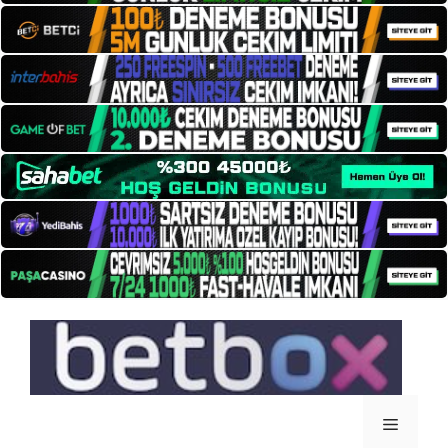
İçeriğe
atla
Menü