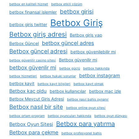
betbox en kaliteli hizmet
betbox etkili çözüm
betbox girisi
betbox finansal işlemler
Betbox Giriş
betbox giris twitter
Betbox giriş adresi
Betbox giriş yap
betbox güncel adres
Betbox Güncel
Betbox güncel adresi
betbox güvenilebilir mi
Betbox güvenilir mi
betbox güvenilir casino sitesi
betbox güvenlir mi
betbox güçlü
betbox hakkında
betbox instagram
betbox hizmetleri
betbox hukuki sorunlar
betbox kayit
betbox kayıt bilgileri
betbox kayıt olmak
Betbox kaç oldu
betbox kullanıcılar
betbox maç izle
Betbox Mevcut Giriş Adresi
betbox nasıl bahis oynanır
Betbox nasıl bir site
betbox online oyun sitesi
betbox ortam program
betbox oyuncuları hakkında
betbox oyun dünyası
Betbox para yatırma
Betbox Oyun Sitesi
Betbox para çekme
betbox profesyonel bahis