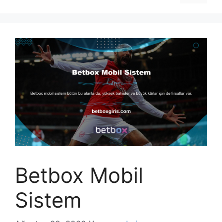
Betbox Mobil
Sistem