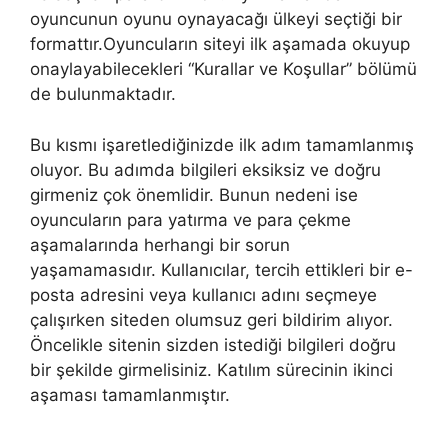
oyuncunun oyunu oynayacağı ülkeyi seçtiği bir
formattır.Oyuncuların siteyi ilk aşamada okuyup
onaylayabilecekleri “Kurallar ve Koşullar” bölümü
de bulunmaktadır.
Bu kısmı işaretlediğinizde ilk adım tamamlanmış
oluyor. Bu adımda bilgileri eksiksiz ve doğru
girmeniz çok önemlidir. Bunun nedeni ise
oyuncuların para yatırma ve para çekme
aşamalarında herhangi bir sorun
yaşamamasıdır. Kullanıcılar, tercih ettikleri bir e-
posta adresini veya kullanıcı adını seçmeye
çalışırken siteden olumsuz geri bildirim alıyor.
Öncelikle sitenin sizden istediği bilgileri doğru
bir şekilde girmelisiniz. Katılım sürecinin ikinci
aşaması tamamlanmıştır.