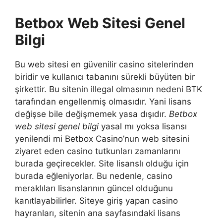
Betbox Web Sitesi Genel
Bilgi
Bu web sitesi en güvenilir casino sitelerinden
biridir ve kullanıcı tabanını sürekli büyüten bir
şirkettir. Bu sitenin illegal olmasının nedeni BTK
tarafından engellenmiş olmasıdır. Yani lisans
değişse bile değişmemek yasa dışıdır.
Betbox
web sitesi genel bilgi
yasal mı yoksa lisansı
yenilendi mi Betbox Casino’nun web sitesini
ziyaret eden casino tutkunları zamanlarını
burada geçirecekler. Site lisanslı olduğu için
burada eğleniyorlar. Bu nedenle, casino
meraklıları lisanslarının güncel olduğunu
kanıtlayabilirler. Siteye giriş yapan casino
hayranları, sitenin ana sayfasındaki lisans