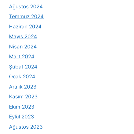
Ağustos 2024
Temmuz 2024
Haziran 2024
Mayıs 2024
Nisan 2024
Mart 2024
Şubat 2024
Ocak 2024
Aralık 2023
Kasım 2023
Ekim 2023
Eylül 2023
Ağustos 2023