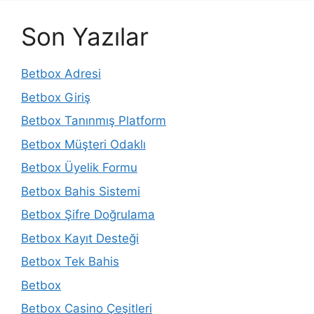
Son Yazılar
Betbox Adresi
Betbox Giriş
Betbox Tanınmış Platform
Betbox Müşteri Odaklı
Betbox Üyelik Formu
Betbox Bahis Sistemi
Betbox Şifre Doğrulama
Betbox Kayıt Desteği
Betbox Tek Bahis
Betbox
Betbox Casino Çeşitleri