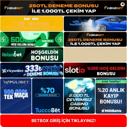
×
BETBOX GİRİŞ İÇİN TIKLAYINIZ!