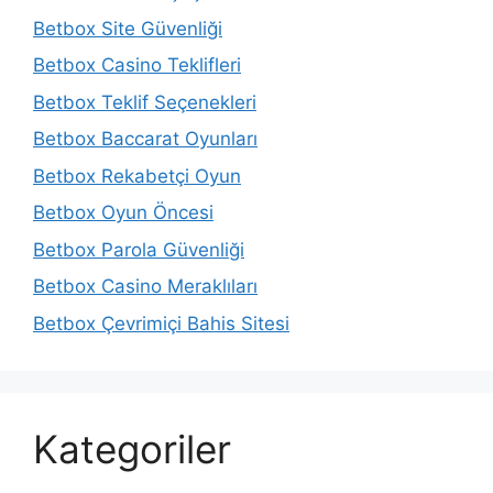
Betbox Site Güvenliği
Betbox Casino Teklifleri
Betbox Teklif Seçenekleri
Betbox Baccarat Oyunları
Betbox Rekabetçi Oyun
Betbox Oyun Öncesi
Betbox Parola Güvenliği
Betbox Casino Meraklıları
Betbox Çevrimiçi Bahis Sitesi
Kategoriler