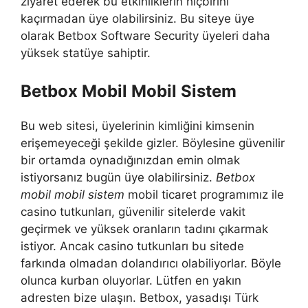
ziyaret ederek bu etkinliklerin hiçbirini
kaçırmadan üye olabilirsiniz. Bu siteye üye
olarak Betbox Software Security üyeleri daha
yüksek statüye sahiptir.
Betbox Mobil Mobil Sistem
Bu web sitesi, üyelerinin kimliğini kimsenin
erişemeyeceği şekilde gizler. Böylesine güvenilir
bir ortamda oynadığınızdan emin olmak
istiyorsanız bugün üye olabilirsiniz.
Betbox
mobil mobil sistem
mobil ticaret programımız ile
casino tutkunları, güvenilir sitelerde vakit
geçirmek ve yüksek oranların tadını çıkarmak
istiyor. Ancak casino tutkunları bu sitede
farkında olmadan dolandırıcı olabiliyorlar. Böyle
olunca kurban oluyorlar. Lütfen en yakın
adresten bize ulaşın. Betbox, yasadışı Türk