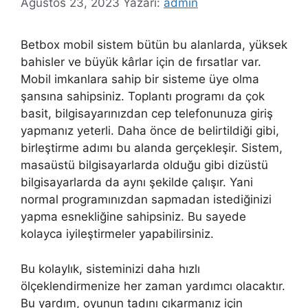
Ağustos 23, 2023
Yazarı:
admin
Betbox mobil sistem bütün bu alanlarda, yüksek
bahisler ve büyük kârlar için de fırsatlar var.
Mobil imkanlara sahip bir sisteme üye olma
şansına sahipsiniz. Toplantı programı da çok
basit, bilgisayarınızdan cep telefonunuza giriş
yapmanız yeterli. Daha önce de belirtildiği gibi,
birleştirme adımı bu alanda gerçekleşir. Sistem,
masaüstü bilgisayarlarda olduğu gibi dizüstü
bilgisayarlarda da aynı şekilde çalışır. Yani
normal programınızdan sapmadan istediğinizi
yapma esnekliğine sahipsiniz. Bu sayede
kolayca iyileştirmeler yapabilirsiniz.
Bu kolaylık, sisteminizi daha hızlı
ölçeklendirmenize her zaman yardımcı olacaktır.
Bu yardım, oyunun tadını çıkarmanız için