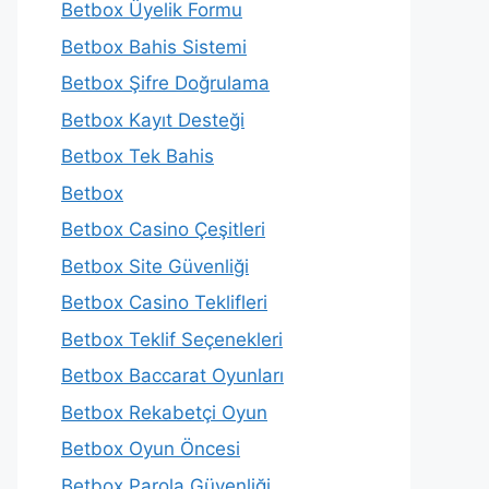
Betbox Üyelik Formu
Betbox Bahis Sistemi
Betbox Şifre Doğrulama
Betbox Kayıt Desteği
Betbox Tek Bahis
Betbox
Betbox Casino Çeşitleri
Betbox Site Güvenliği
Betbox Casino Teklifleri
Betbox Teklif Seçenekleri
Betbox Baccarat Oyunları
Betbox Rekabetçi Oyun
Betbox Oyun Öncesi
Betbox Parola Güvenliği