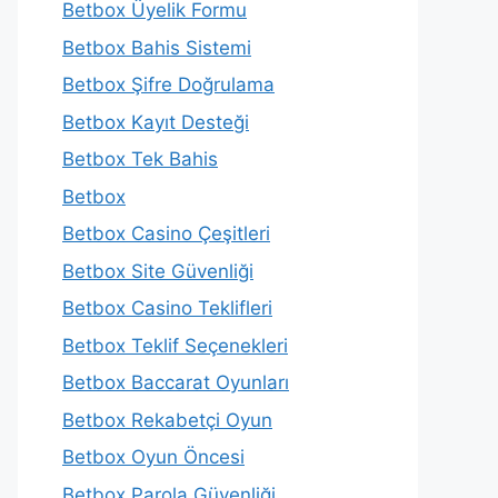
Betbox Üyelik Formu
Betbox Bahis Sistemi
Betbox Şifre Doğrulama
Betbox Kayıt Desteği
Betbox Tek Bahis
Betbox
Betbox Casino Çeşitleri
Betbox Site Güvenliği
Betbox Casino Teklifleri
Betbox Teklif Seçenekleri
Betbox Baccarat Oyunları
Betbox Rekabetçi Oyun
Betbox Oyun Öncesi
Betbox Parola Güvenliği