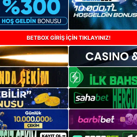
BETBOX GİRİŞ İÇİN TIKLAYINIZ!