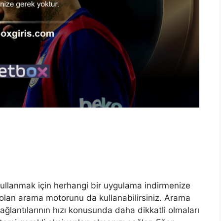
ullanmak için herhangi bir uygulama indirmenize
ü olan arama motorunu da kullanabilirsiniz. Arama
bağlantılarının hızı konusunda daha dikkatli olmaları