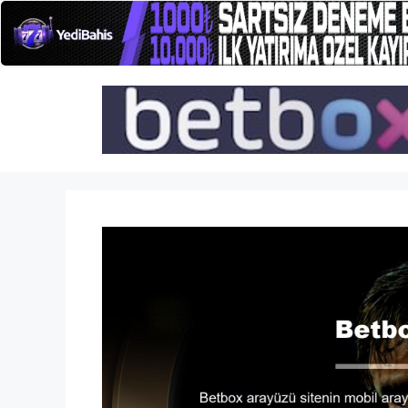
İçeriğe
atla