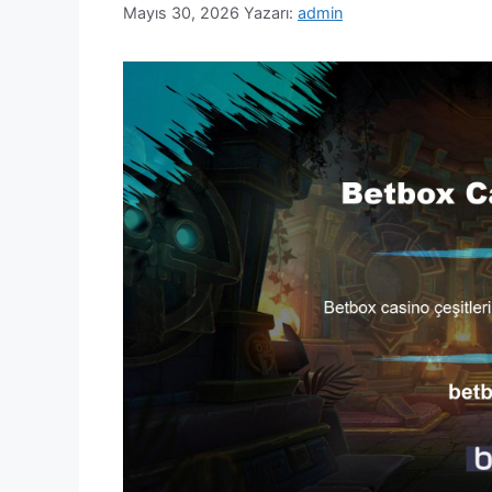
Mayıs 30, 2026
Yazarı:
admin